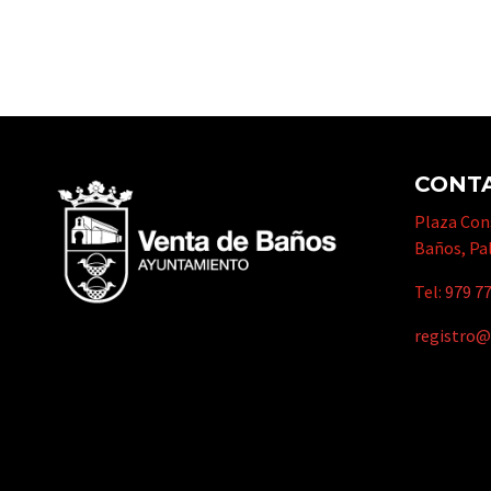
CONT
Plaza Cons
Baños, Pa
Tel:
979 77
registro@