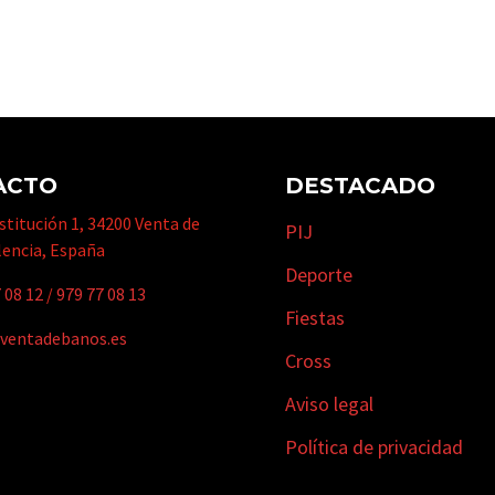
ACTO
DESTACADO
titución 1, 34200 Venta de
PIJ
lencia, España
Deporte
 08 12
/
979 77 08 13
Fiestas
ventadebanos.es
Cross
Aviso legal
Política de privacidad