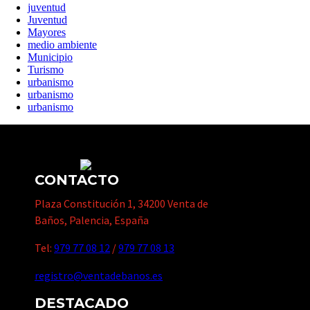
juventud
Juventud
Mayores
medio ambiente
Municipio
Turismo
urbanismo
urbanismo
urbanismo
CONTACTO
Plaza Constitución 1, 34200 Venta de
Baños, Palencia, España
Tel:
979 77 08 12
/
979 77 08 13
registro@ventadebanos.es
DESTACADO