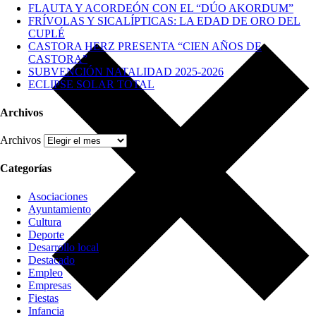
FLAUTA Y ACORDEÓN CON EL “DÚO AKORDUM”
FRÍVOLAS Y SICALÍPTICAS: LA EDAD DE ORO DEL
CUPLÉ
CASTORA HERZ PRESENTA “CIEN AÑOS DE
CASTORA”
SUBVENCIÓN NATALIDAD 2025-2026
ECLIPSE SOLAR TOTAL
Archivos
Archivos
Categorías
Asociaciones
Ayuntamiento
Cultura
Deporte
Desarrollo local
Destacado
Empleo
Empresas
Fiestas
Infancia