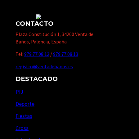
CONTACTO
Plaza Constitución 1, 34200 Venta de
Baños, Palencia, España
Tel:
979 77 08 12
/
979 77 08 13
registro@ventadebanos.es
DESTACADO
PIJ
Deporte
Fiestas
Cross