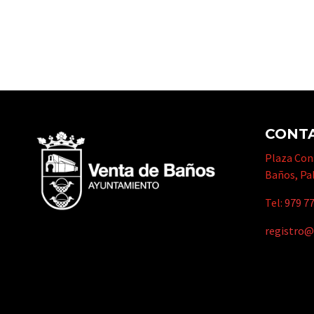
CONT
Plaza Cons
Baños, Pa
Tel:
979 77
registro@