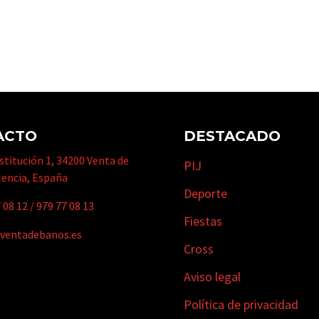
ACTO
DESTACADO
titución 1, 34200 Venta de
PIJ
lencia, España
Deporte
 08 12
/
979 77 08 13
Fiestas
ventadebanos.es
Cross
Aviso legal
Política de privacidad