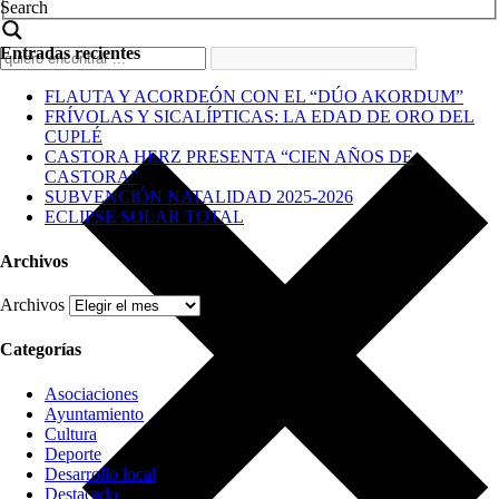
Search
Entradas recientes
FLAUTA Y ACORDEÓN CON EL “DÚO AKORDUM”
FRÍVOLAS Y SICALÍPTICAS: LA EDAD DE ORO DEL
CUPLÉ
CASTORA HERZ PRESENTA “CIEN AÑOS DE
CASTORA”
SUBVENCIÓN NATALIDAD 2025-2026
ECLIPSE SOLAR TOTAL
Archivos
Archivos
Categorías
Asociaciones
Ayuntamiento
Cultura
Deporte
Desarrollo local
Destacado