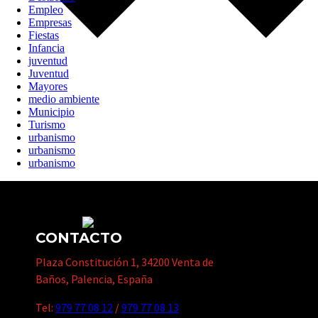
Empleo
Empresas
Fiestas
Infancia
juventud
Juventud
Mayores
medio ambiente
Municipio
Turismo
urbanismo
urbanismo
urbanismo
CONTACTO
Plaza Constitución 1, 34200 Venta de
Baños, Palencia, España
Tel:
979 77 08 12
/
979 77 08 13