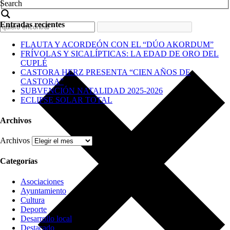
Search
Entradas recientes
FLAUTA Y ACORDEÓN CON EL “DÚO AKORDUM”
FRÍVOLAS Y SICALÍPTICAS: LA EDAD DE ORO DEL
CUPLÉ
CASTORA HERZ PRESENTA “CIEN AÑOS DE
CASTORA”
SUBVENCIÓN NATALIDAD 2025-2026
ECLIPSE SOLAR TOTAL
Archivos
Archivos
Categorías
Asociaciones
Ayuntamiento
Cultura
Deporte
Desarrollo local
Destacado