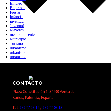
Empleo
Empresas
Fiestas
Infancia
juventud
Juventud
Mayores
medio ambiente
Municipio
Turismo
urbanismo
urbanismo
urbanismo
CONTACTO
Plaza Constitución 1, 34200 Venta de
Baños, Palencia, España
Tel:
979 77 08 12
/
979 77 08 13