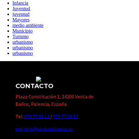
Infancia
Juventud
juventud
Mayores
medio ambiente
Municipio
Turismo
urbanismo
urbanismo
urbanismo
CONTACTO
Plaza Constitución 1, 34200 Venta de
Baños, Palencia, España
Tel:
979 77 08 12
/
979 77 08 13
registro@ventadebanos.es