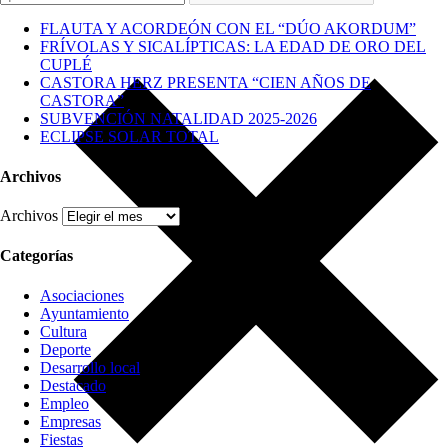
FLAUTA Y ACORDEÓN CON EL “DÚO AKORDUM”
FRÍVOLAS Y SICALÍPTICAS: LA EDAD DE ORO DEL
CUPLÉ
CASTORA HERZ PRESENTA “CIEN AÑOS DE
CASTORA”
SUBVENCIÓN NATALIDAD 2025-2026
ECLIPSE SOLAR TOTAL
Archivos
Archivos
Categorías
Asociaciones
Ayuntamiento
Cultura
Deporte
Desarrollo local
Destacado
Empleo
Empresas
Fiestas