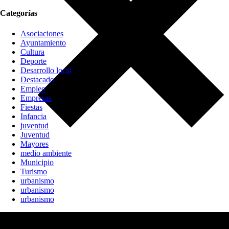
Categorías
Asociaciones
Ayuntamiento
Cultura
Deporte
Desarrollo local
Destacado
Empleo
Empresas
Fiestas
Infancia
juventud
Juventud
Mayores
medio ambiente
Municipio
Turismo
urbanismo
urbanismo
urbanismo