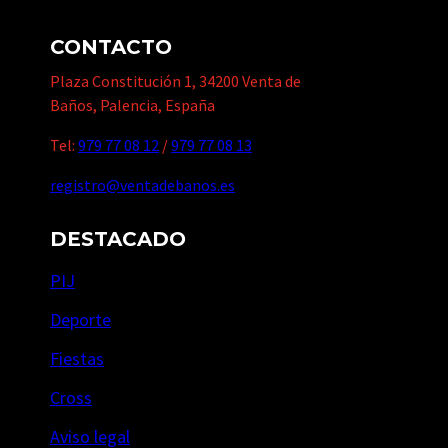
CONTACTO
Plaza Constitución 1, 34200 Venta de
Baños, Palencia, España
Tel:
979 77 08 12
/
979 77 08 13
registro@ventadebanos.es
DESTACADO
PIJ
Deporte
Fiestas
Cross
Aviso legal