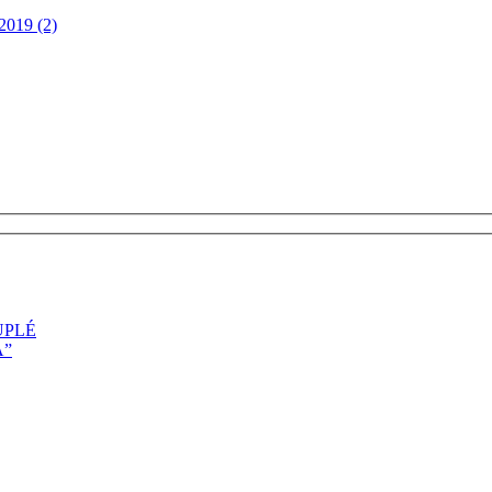
19 (2)
UPLÉ
A”