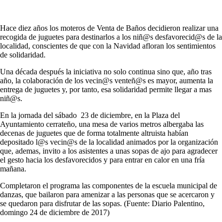
Hace diez años los moteros de Venta de Baños decidieron realizar una
recogida de juguetes para destinarlos a los niñ@s desfavorecid@s de la
localidad, conscientes de que con la Navidad afloran los sentimientos
de solidaridad.
Una década después la iniciativa no solo continua sino que, año tras
año, la colaboración de los vecin@s venteñ@s es mayor, aumenta la
entrega de juguetes y, por tanto, esa solidaridad permite llegar a mas
niñ@s.
En la jornada del sábado 23 de diciembre, en la Plaza del
Ayuntamiento cerrateño, una mesa de varios metros albergaba las
decenas de juguetes que de forma totalmente altruista habían
depositado l@s vecin@s de la localidad animados por la organización
que, ademas, invito a los asistentes a unas sopas de ajo para agradecer
el gesto hacia los desfavorecidos y para entrar en calor en una fría
mañana.
Completaron el programa las componentes de la escuela municipal de
danzas, que bailaron para amenizar a las personas que se acercaron y
se quedaron para disfrutar de las sopas. (Fuente: Diario Palentino,
domingo 24 de diciembre de 2017)