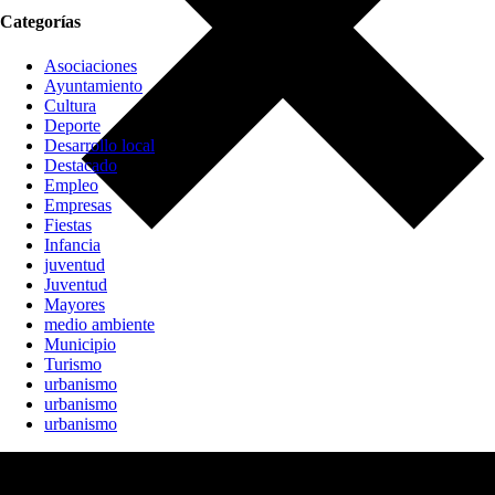
Categorías
Asociaciones
Ayuntamiento
Cultura
Deporte
Desarrollo local
Destacado
Empleo
Empresas
Fiestas
Infancia
juventud
Juventud
Mayores
medio ambiente
Municipio
Turismo
urbanismo
urbanismo
urbanismo