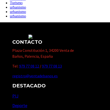
Turismo
urbanismo
urbanismo
urbanismo
CONTACTO
Plaza Constitución 1, 34200 Venta de
Baños, Palencia, España
Tel:
979 77 08 12
/
979 77 08 13
registro@ventadebanos.es
DESTACADO
PIJ
Deporte