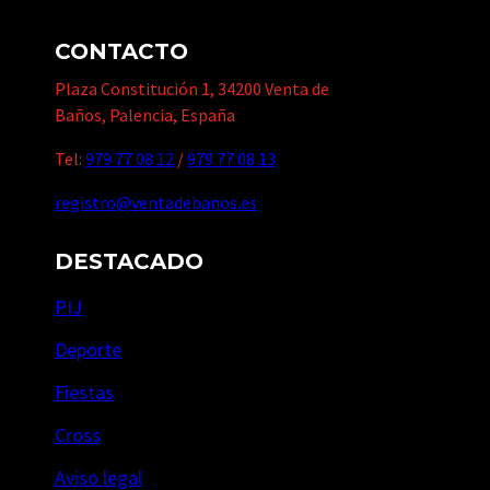
CONTACTO
Plaza Constitución 1, 34200 Venta de
Baños, Palencia, España
Tel:
979 77 08 12
/
979 77 08 13
registro@ventadebanos.es
DESTACADO
PIJ
Deporte
Fiestas
Cross
Aviso legal