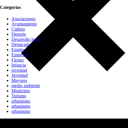
Categorías
Asociaciones
Ayuntamiento
Cultura
Deporte
Desarrollo local
Destacado
Empleo
Empresas
Fiestas
Infancia
juventud
Juventud
Mayores
medio ambiente
Municipio
Turismo
urbanismo
urbanismo
urbanismo