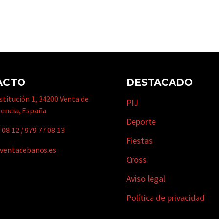
ACTO
DESTACADO
titución 1, 34200 Venta de
PIJ
lencia, España
Deporte
 08 12
/
979 77 08 13
Fiestas
ventadebanos.es
Cross
Aviso legal
Política de privacidad