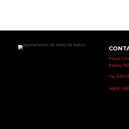
CONT
Plaza Cons
Baños, Pa
Tel:
979 77
registro@