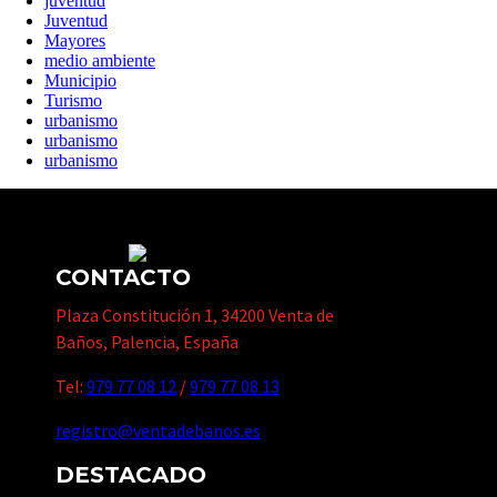
juventud
Juventud
Mayores
medio ambiente
Municipio
Turismo
urbanismo
urbanismo
urbanismo
CONTACTO
Plaza Constitución 1, 34200 Venta de
Baños, Palencia, España
Tel:
979 77 08 12
/
979 77 08 13
registro@ventadebanos.es
DESTACADO