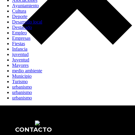
Asociaciones
Ayuntamiento
Cultura
Deporte
Desarrollo local
Destacado
Empleo
Empresas
Fiestas
Infancia
juventud
Juventud
Mayores
medio ambiente
Municipio
Turismo
urbanismo
urbanismo
urbanismo
CONTACTO