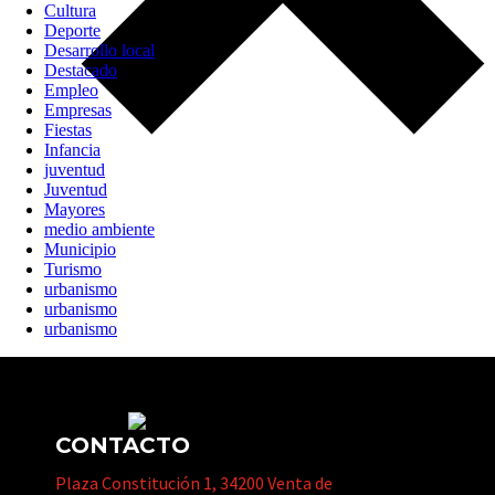
Cultura
Deporte
Desarrollo local
Destacado
Empleo
Empresas
Fiestas
Infancia
juventud
Juventud
Mayores
medio ambiente
Municipio
Turismo
urbanismo
urbanismo
urbanismo
CONTACTO
Plaza Constitución 1, 34200 Venta de