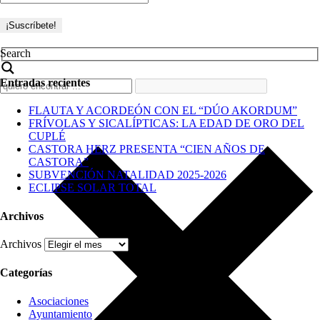
Search
Entradas recientes
FLAUTA Y ACORDEÓN CON EL “DÚO AKORDUM”
FRÍVOLAS Y SICALÍPTICAS: LA EDAD DE ORO DEL
CUPLÉ
CASTORA HERZ PRESENTA “CIEN AÑOS DE
CASTORA”
SUBVENCIÓN NATALIDAD 2025-2026
ECLIPSE SOLAR TOTAL
Archivos
Archivos
Categorías
Asociaciones
Ayuntamiento