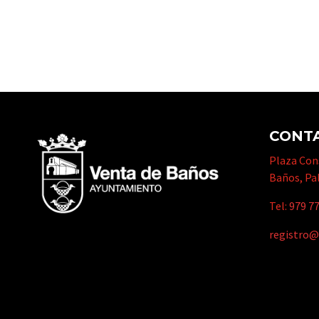
CONT
Plaza Cons
Baños, Pa
Tel:
979 77
registro@