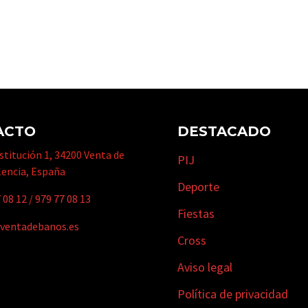
ACTO
DESTACADO
titución 1, 34200 Venta de
PIJ
lencia, España
Deporte
 08 12
/
979 77 08 13
Fiestas
ventadebanos.es
Cross
Aviso legal
Política de privacidad