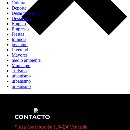
Cultura
Deporte
Desarrollo local
Destacado
Empleo
Empresas
Fiestas
Infancia
juventud
Juventud
Mayores
medio ambiente
Municipio
Turismo
urbanismo
urbanismo
urbanismo
CONTACTO
Plaza Constitución 1, 34200 Venta de