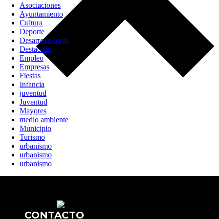
Asociaciones
Ayuntamiento
Cultura
Deporte
Desarrollo local
Destacado
Empleo
Empresas
Fiestas
Infancia
juventud
Juventud
Mayores
medio ambiente
Municipio
Turismo
urbanismo
urbanismo
urbanismo
CONTACTO