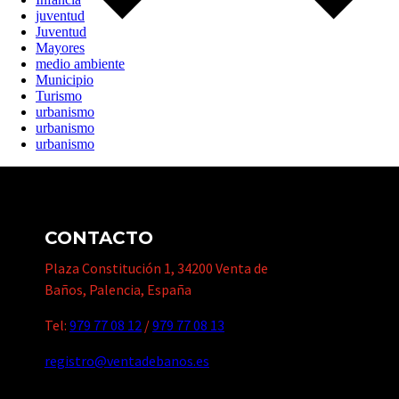
juventud
Juventud
Mayores
medio ambiente
Municipio
Turismo
urbanismo
urbanismo
urbanismo
CONTACTO
Plaza Constitución 1, 34200 Venta de
Baños, Palencia, España
Tel:
979 77 08 12
/
979 77 08 13
registro@ventadebanos.es