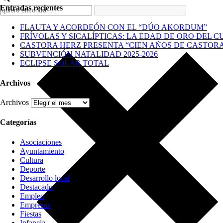
Entradas recientes
FLAUTA Y ACORDEÓN CON EL “DÚO AKORDUM”
FRÍVOLAS Y SICALÍPTICAS: LA EDAD DE ORO DEL C
CASTORA HERZ PRESENTA “CIEN AÑOS DE CASTOR
SUBVENCIÓN NATALIDAD 2025-2026
ECLIPSE SOLAR TOTAL
Archivos
Archivos
Categorías
Asociaciones
Ayuntamiento
Cultura
Deporte
Desarrollo local
Destacado
Empleo
Empresas
Fiestas
Infancia