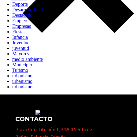
Deporte
Desarrollo local
Destacado
Empleo
Empresas
Fiestas
Infancia
Juventud
juventud
Mayores
medio ambiente
Municipio
Turismo
urbanismo
urbanismo
urbanismo
CONTACTO
Plaza Constitución 1, 34200 Venta de
Baños, Palencia, España