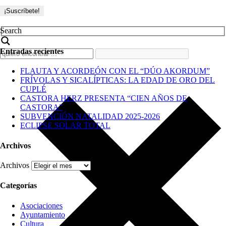
Search
Entradas recientes
FLAUTA Y ACORDEÓN CON EL “DÚO AKORDUM”
FRÍVOLAS Y SICALÍPTICAS: LA EDAD DE ORO DEL
CUPLÉ
CASTORA HERZ PRESENTA “CIEN AÑOS DE
CASTORA”
SUBVENCIÓN NATALIDAD 2025-2026
ECLIPSE SOLAR TOTAL
Archivos
Archivos
Categorías
Asociaciones
Ayuntamiento
Cultura