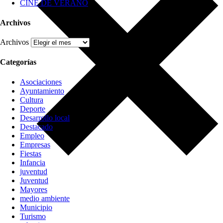
CINE DE VERANO
Archivos
Archivos
Categorías
Asociaciones
Ayuntamiento
Cultura
Deporte
Desarrollo local
Destacado
Empleo
Empresas
Fiestas
Infancia
juventud
Juventud
Mayores
medio ambiente
Municipio
Turismo