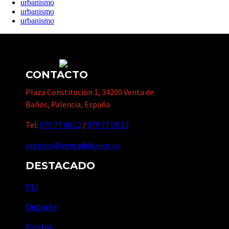
urbanismo
urbanismo
urbanismo
CONTACTO
Plaza Constitución 1, 34200 Venta de
Baños, Palencia, España
Tel:
979 77 08 12
/
979 77 08 13
registro@ventadebanos.es
DESTACADO
PIJ
Deporte
Fiestas