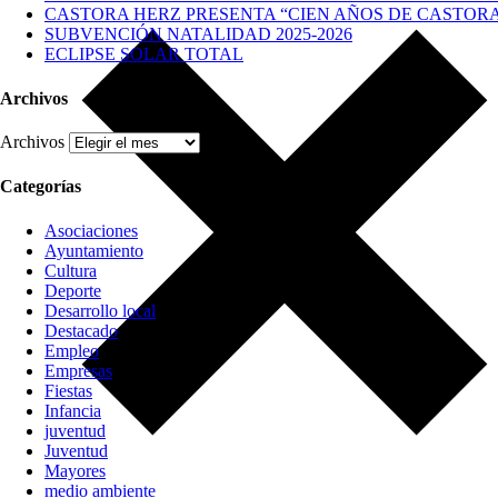
CASTORA HERZ PRESENTA “CIEN AÑOS DE CASTOR
SUBVENCIÓN NATALIDAD 2025-2026
ECLIPSE SOLAR TOTAL
Archivos
Archivos
Categorías
Asociaciones
Ayuntamiento
Cultura
Deporte
Desarrollo local
Destacado
Empleo
Empresas
Fiestas
Infancia
juventud
Juventud
Mayores
medio ambiente