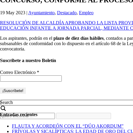
19 May 2023
|
Ayuntamiento
,
Destacado
,
Empleo
RESOLUCIÓN DE ALCALDÍA APROBANDO LA LISTA PROVI
EDUCACIÓN INFANTIL A JORNADA PARCIAL, MEDIANTE
Los aspirantes, podrán en el
plazo de diez días hábiles
, contados a p
subsanables de conformidad con lo dispuesto en el artículo 68 de la L
convocatoria.
Suscríbete a nuestro Boletín
Correo Electrónico
*
Search
Entradas recientes
FLAUTA Y ACORDEÓN CON EL “DÚO AKORDUM”
FRÍVOLAS Y SICALÍPTICAS: LA EDAD DE ORO DEL C