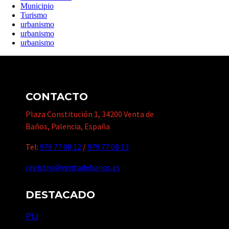
Municipio
Turismo
urbanismo
urbanismo
urbanismo
CONTACTO
Plaza Constitución 1, 34200 Venta de
Baños, Palencia, España
Tel:
979 77 08 12
/
979 77 08 13
registro@ventadebanos.es
DESTACADO
PIJ