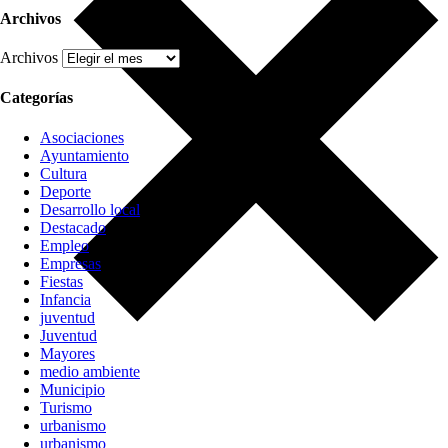
Archivos
Archivos
Categorías
Asociaciones
Ayuntamiento
Cultura
Deporte
Desarrollo local
Destacado
Empleo
Empresas
Fiestas
Infancia
juventud
Juventud
Mayores
medio ambiente
Municipio
Turismo
urbanismo
urbanismo