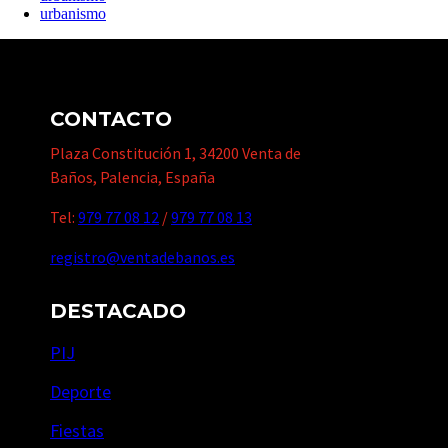
urbanismo
CONTACTO
Plaza Constitución 1, 34200 Venta de
Baños, Palencia, España
Tel:
979 77 08 12
/
979 77 08 13
registro@ventadebanos.es
DESTACADO
PIJ
Deporte
Fiestas