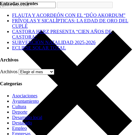
Entradas recientes
FLAUTA Y ACORDEÓN CON EL “DÚO AKORDUM”
FRÍVOLAS Y SICALÍPTICAS: LA EDAD DE ORO DEL
CUPLÉ
CASTORA HERZ PRESENTA “CIEN AÑOS DE
CASTORA”
SUBVENCIÓN NATALIDAD 2025-2026
ECLIPSE SOLAR TOTAL
Archivos
Archivos
Categorías
Asociaciones
Ayuntamiento
Cultura
Deporte
Desarrollo local
Destacado
Empleo
Empresas