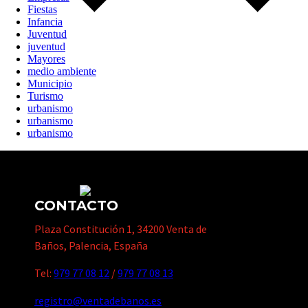
Fiestas
Infancia
Juventud
juventud
Mayores
medio ambiente
Municipio
Turismo
urbanismo
urbanismo
urbanismo
CONTACTO
Plaza Constitución 1, 34200 Venta de
Baños, Palencia, España
Tel:
979 77 08 12
/
979 77 08 13
registro@ventadebanos.es