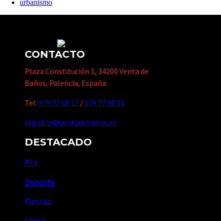
urbanismo
CONTACTO
Plaza Constitución 1, 34200 Venta de
Baños, Palencia, España
Tel:
979 77 08 12
/
979 77 08 13
registro@ventadebanos.es
DESTACADO
PIJ
Deporte
Fiestas
Cross