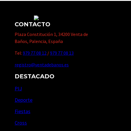
CONTACTO
Plaza Constitución 1, 34200 Venta de
Baños, Palencia, España
Tel:
979 77 08 12
/
979 77 08 13
registro@ventadebanos.es
DESTACADO
PIJ
Deporte
Fiestas
Cross