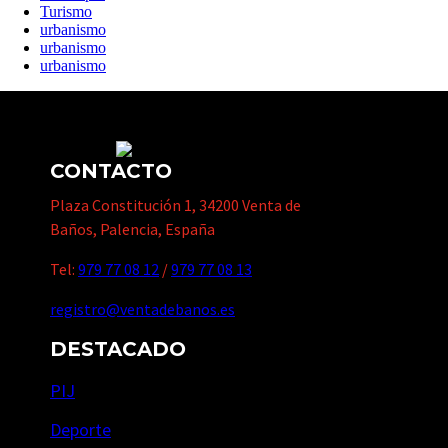
Turismo
urbanismo
urbanismo
urbanismo
CONTACTO
Plaza Constitución 1, 34200 Venta de
Baños, Palencia, España
Tel:
979 77 08 12
/
979 77 08 13
registro@ventadebanos.es
DESTACADO
PIJ
Deporte