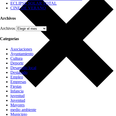
ECLIPSE SOLAR TOTAL
CINE DE VERANO
Archivos
Archivos
Categorías
Asociaciones
Ayuntamiento
Cultura
Deporte
Desarrollo local
Destacado
Empleo
Empresas
Fiestas
Infancia
juventud
Juventud
Mayores
medio ambiente
Municipio