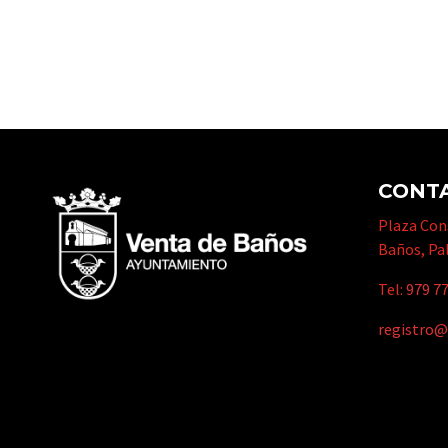
CONT
Plaza Cons
Baños, Pa
Tel:
979 77
registro@