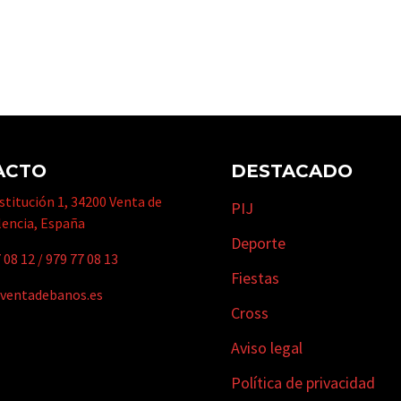
ACTO
DESTACADO
titución 1, 34200 Venta de
PIJ
lencia, España
Deporte
 08 12
/
979 77 08 13
Fiestas
ventadebanos.es
Cross
Aviso legal
Política de privacidad