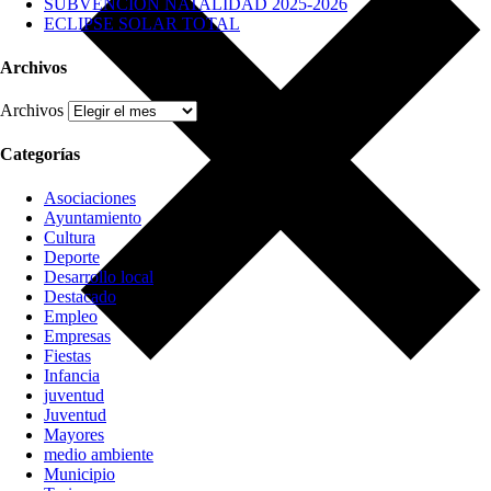
SUBVENCIÓN NATALIDAD 2025-2026
ECLIPSE SOLAR TOTAL
Archivos
Archivos
Categorías
Asociaciones
Ayuntamiento
Cultura
Deporte
Desarrollo local
Destacado
Empleo
Empresas
Fiestas
Infancia
juventud
Juventud
Mayores
medio ambiente
Municipio