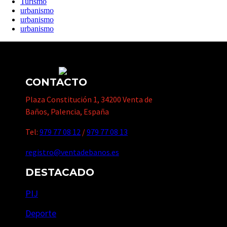
Turismo
urbanismo
urbanismo
urbanismo
CONTACTO
Plaza Constitución 1, 34200 Venta de
Baños, Palencia, España
Tel:
979 77 08 12
/
979 77 08 13
registro@ventadebanos.es
DESTACADO
PIJ
Deporte