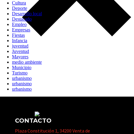
Cultura
Deporte
Desarrollo local
Destacado
Empleo
Empresas
Fiestas
Infancia
juventud
Juventud
Mayores
medio ambiente
Municipio
Turismo
urbanismo
urbanismo
urbanismo
CONTACTO
Plaza Constitución 1, 34200 Venta de