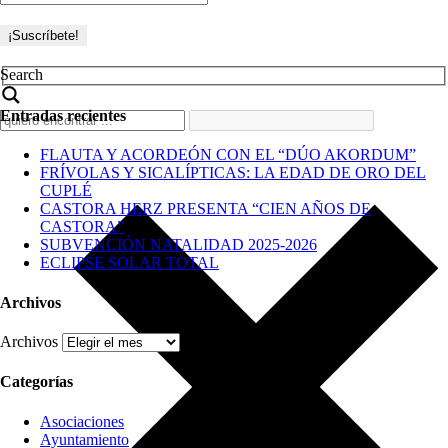
Search
Entradas recientes
FLAUTA Y ACORDEÓN CON EL “DÚO AKORDUM”
FRÍVOLAS Y SICALÍPTICAS: LA EDAD DE ORO DEL
CUPLÉ
CASTORA HERZ PRESENTA “CIEN AÑOS DE
CASTORA”
SUBVENCIÓN NATALIDAD 2025-2026
ECLIPSE SOLAR TOTAL
Archivos
Archivos
Categorías
Asociaciones
Ayuntamiento