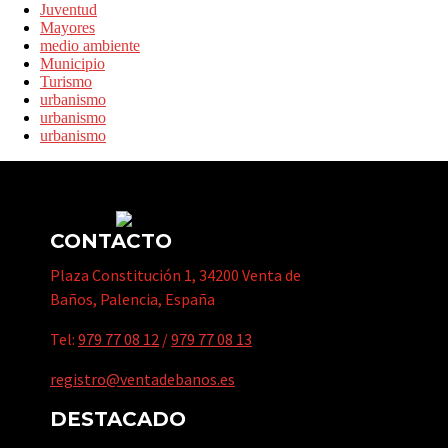
Juventud
Mayores
medio ambiente
Municipio
Turismo
urbanismo
urbanismo
urbanismo
CONTACTO
Plaza Constitución 1, 34200 Venta de
Baños, Palencia, España
Tel:
979 77 08 12
/
979 77 08 13
registro@ventadebanos.es
DESTACADO