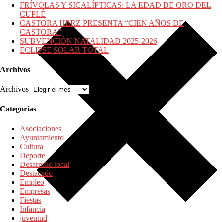
FRÍVOLAS Y SICALÍPTICAS: LA EDAD DE ORO DEL
CUPLÉ
CASTORA HERZ PRESENTA “CIEN AÑOS DE
CASTORA”
SUBVENCIÓN NATALIDAD 2025-2026
ECLIPSE SOLAR TOTAL
Archivos
Archivos
Categorías
Asociaciones
Ayuntamiento
Cultura
Deporte
Desarrollo local
Destacado
Empleo
Empresas
Fiestas
Infancia
juventud