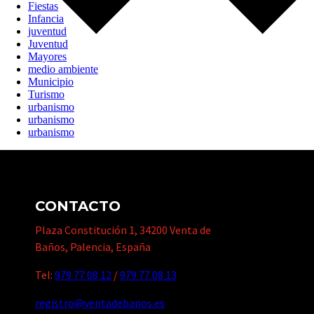
Fiestas
Infancia
juventud
Juventud
Mayores
medio ambiente
Municipio
Turismo
urbanismo
urbanismo
urbanismo
CONTACTO
Plaza Constitución 1, 34200 Venta de
Baños, Palencia, España
Tel:
979 77 08 12
/
979 77 08 13
registro@ventadebanos.es