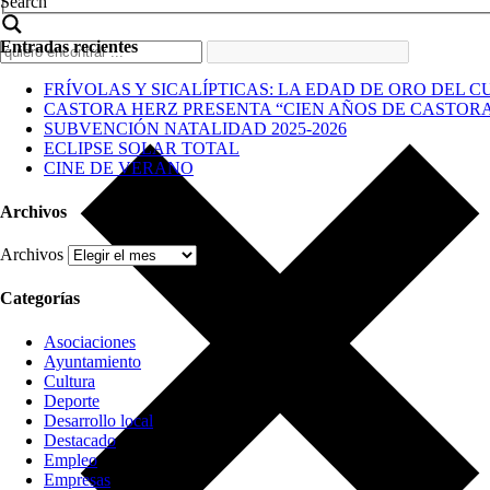
Search
Entradas recientes
FRÍVOLAS Y SICALÍPTICAS: LA EDAD DE ORO DEL C
CASTORA HERZ PRESENTA “CIEN AÑOS DE CASTOR
SUBVENCIÓN NATALIDAD 2025-2026
ECLIPSE SOLAR TOTAL
CINE DE VERANO
Archivos
Archivos
Categorías
Asociaciones
Ayuntamiento
Cultura
Deporte
Desarrollo local
Destacado
Empleo
Empresas