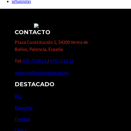
urbanismo
CONTACTO
Plaza Constitución 1, 34200 Venta de
Baños, Palencia, España
Tel:
979 77 08 12
/
979 77 08 13
registro@ventadebanos.es
DESTACADO
PIJ
Deporte
Fiestas
Cross