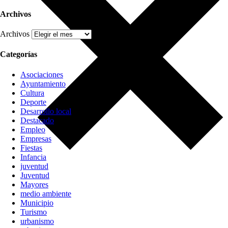
Archivos
Archivos
Categorías
Asociaciones
Ayuntamiento
Cultura
Deporte
Desarrollo local
Destacado
Empleo
Empresas
Fiestas
Infancia
juventud
Juventud
Mayores
medio ambiente
Municipio
Turismo
urbanismo