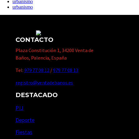
urbanismo
urbanismo
CONTACTO
Plaza Constitución 1, 34200 Venta de
Baños, Palencia, España
Tel:
979 77 08 12
/
979 77 08 13
registro@ventadebanos.es
DESTACADO
PIJ
Deporte
Fiestas