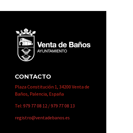
CONTACTO
Plaza Constitución 1, 34200 Venta de
Baños, Palencia, España
Tel:
979 77 08 12
/
979 77 08 13
registro@ventadebanos.es