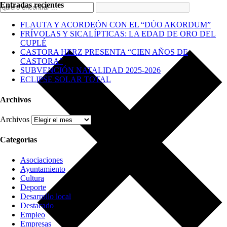
Entradas recientes
FLAUTA Y ACORDEÓN CON EL “DÚO AKORDUM”
FRÍVOLAS Y SICALÍPTICAS: LA EDAD DE ORO DEL
CUPLÉ
CASTORA HERZ PRESENTA “CIEN AÑOS DE
CASTORA”
SUBVENCIÓN NATALIDAD 2025-2026
ECLIPSE SOLAR TOTAL
Archivos
Archivos
Categorías
Asociaciones
Ayuntamiento
Cultura
Deporte
Desarrollo local
Destacado
Empleo
Empresas