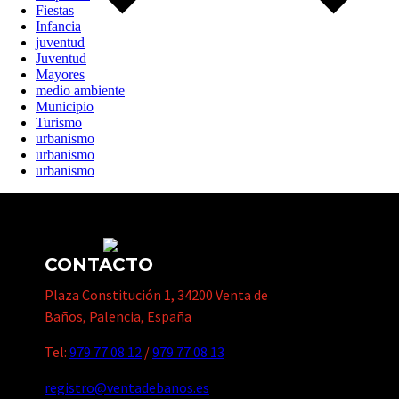
Fiestas
Infancia
juventud
Juventud
Mayores
medio ambiente
Municipio
Turismo
urbanismo
urbanismo
urbanismo
CONTACTO
Plaza Constitución 1, 34200 Venta de
Baños, Palencia, España
Tel:
979 77 08 12
/
979 77 08 13
registro@ventadebanos.es