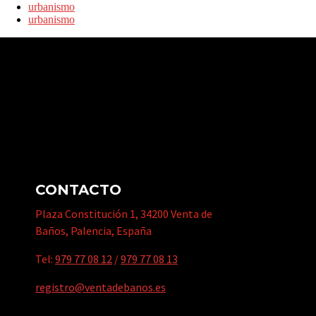
urbanismo
urbanismo
CONTACTO
Plaza Constitución 1, 34200 Venta de
Baños, Palencia, España
Tel:
979 77 08 12
/
979 77 08 13
registro@ventadebanos.es