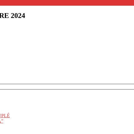
E 2024
UPLÉ
A”