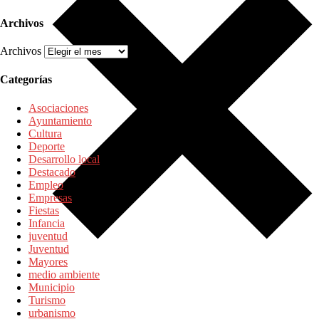
Archivos
Archivos
Categorías
Asociaciones
Ayuntamiento
Cultura
Deporte
Desarrollo local
Destacado
Empleo
Empresas
Fiestas
Infancia
juventud
Juventud
Mayores
medio ambiente
Municipio
Turismo
urbanismo