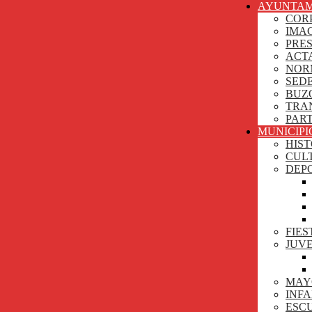
AYUNTAM
COR
IMA
PRE
ACT
NOR
SEDE
BUZ
TRA
PAR
MUNICIPI
HIST
CUL
DEP
FIES
JUV
MAY
INF
ESCU