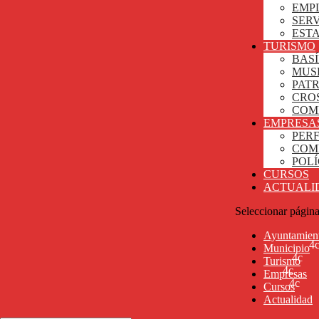
EMP
SERV
ESTA
TURISMO
BASÍ
MUS
PAT
CRO
COM
EMPRESA
PER
COM
POL
CURSOS
ACTUALI
Seleccionar págin
Ayuntamien
Municipio
Turismo
Empresas
Cursos
Actualidad