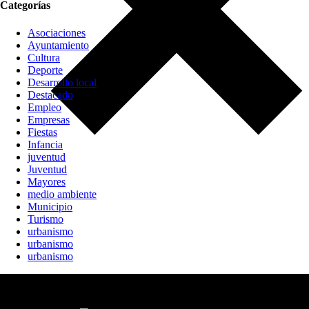
Categorías
Asociaciones
Ayuntamiento
Cultura
Deporte
Desarrollo local
Destacado
Empleo
Empresas
Fiestas
Infancia
juventud
Juventud
Mayores
medio ambiente
Municipio
Turismo
urbanismo
urbanismo
urbanismo