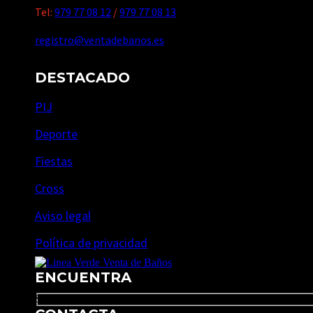
Tel:
979 77 08 12
/
979 77 08 13
registro@ventadebanos.es
DESTACADO
PIJ
Deporte
Fiestas
Cross
Aviso legal
Política de privacidad
ENCUENTRA
Search