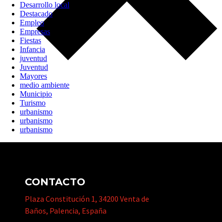
Desarrollo local
Destacado
Empleo
Empresas
Fiestas
Infancia
juventud
Juventud
Mayores
medio ambiente
Municipio
Turismo
urbanismo
urbanismo
urbanismo
CONTACTO
Plaza Constitución 1, 34200 Venta de
Baños, Palencia, España