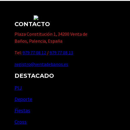
CONTACTO
Plaza Constitución 1, 34200 Venta de
Baños, Palencia, España
Tel:
979 77 08 12
/
979 77 08 13
registro@ventadebanos.es
DESTACADO
PIJ
Deporte
Fiestas
Cross