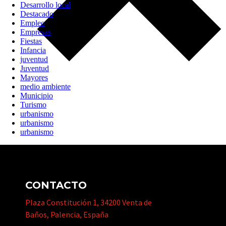
Desarrollo local
Destacado
Empleo
Empresas
Fiestas
Infancia
juventud
Juventud
Mayores
medio ambiente
Municipio
Turismo
urbanismo
urbanismo
urbanismo
CONTACTO
Plaza Constitución 1, 34200 Venta de
Baños, Palencia, España