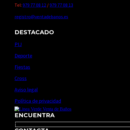
Tel:
979 77 08 12
/
979 77 08 13
registro@ventadebanos.es
DESTACADO
PIJ
Deporte
Fiestas
Cross
Aviso legal
Política de privacidad
ENCUENTRA
Search