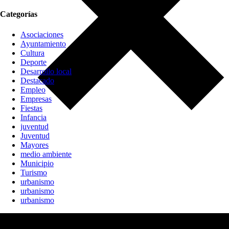
Categorías
Asociaciones
Ayuntamiento
Cultura
Deporte
Desarrollo local
Destacado
Empleo
Empresas
Fiestas
Infancia
juventud
Juventud
Mayores
medio ambiente
Municipio
Turismo
urbanismo
urbanismo
urbanismo