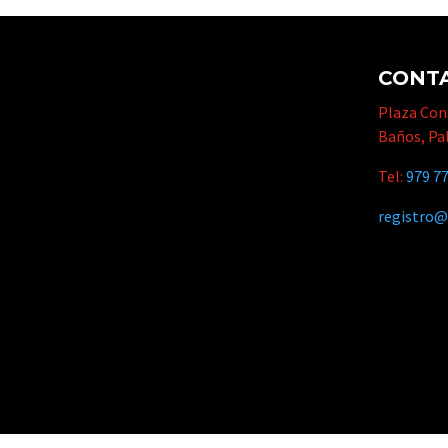
CONT
Plaza Cons
Baños, Pa
Tel:
979 77
registro@