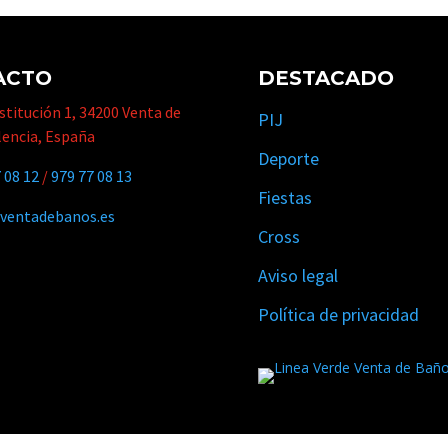
ACTO
DESTACADO
titución 1, 34200 Venta de
PIJ
lencia, España
Deporte
 08 12
/
979 77 08 13
Fiestas
ventadebanos.es
Cross
Aviso legal
Política de privacidad