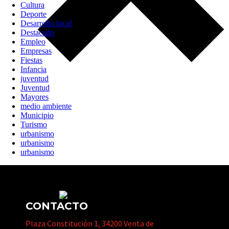
Cultura
Deporte
Desarrollo local
Destacado
Empleo
Empresas
Fiestas
Infancia
juventud
Juventud
Mayores
medio ambiente
Municipio
Turismo
urbanismo
urbanismo
urbanismo
CONTACTO
Plaza Constitución 1, 34200 Venta de