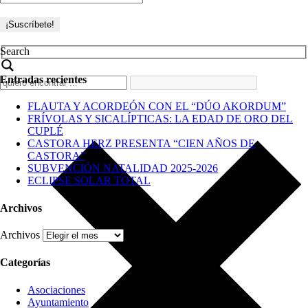
Search
Entradas recientes
FLAUTA Y ACORDEÓN CON EL “DÚO AKORDUM”
FRÍVOLAS Y SICALÍPTICAS: LA EDAD DE ORO DEL
CUPLÉ
CASTORA HERZ PRESENTA “CIEN AÑOS DE
CASTORA”
SUBVENCIÓN NATALIDAD 2025-2026
ECLIPSE SOLAR TOTAL
Archivos
Archivos
Categorías
Asociaciones
Ayuntamiento