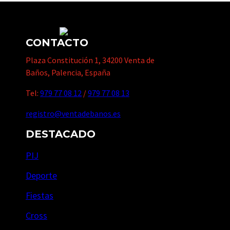
CONTACTO
Plaza Constitución 1, 34200 Venta de
Baños, Palencia, España
Tel:
979 77 08 12
/
979 77 08 13
registro@ventadebanos.es
DESTACADO
PIJ
Deporte
Fiestas
Cross